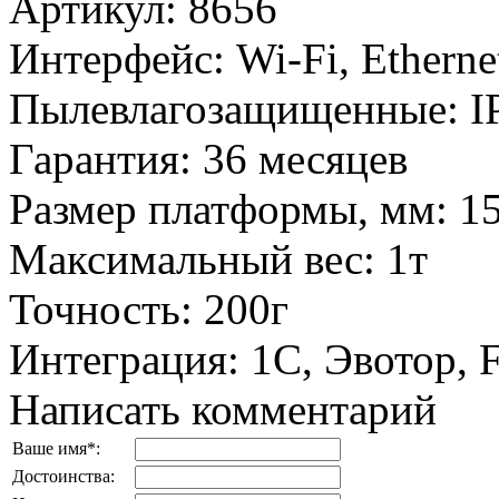
Артикул
:
8656
Интерфейс
:
Wi-Fi, Ethern
Пылевлагозащищенные
:
I
Гарантия
:
36 месяцев
Размер платформы, мм
:
1
Максимальный вес
:
1т
Точность
:
200г
Интеграция
:
1С, Эвотор,
Написать комментарий
Ваше имя
*
:
Достоинства: