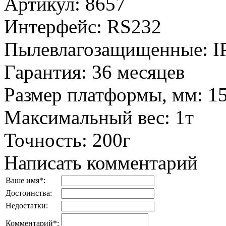
Артикул
:
8657
Интерфейс
:
RS232
Пылевлагозащищенные
:
I
Гарантия
:
36 месяцев
Размер платформы, мм
:
1
Максимальный вес
:
1т
Точность
:
200г
Написать комментарий
Ваше имя
*
:
Достоинства:
Недостатки:
Комментарий
*
: