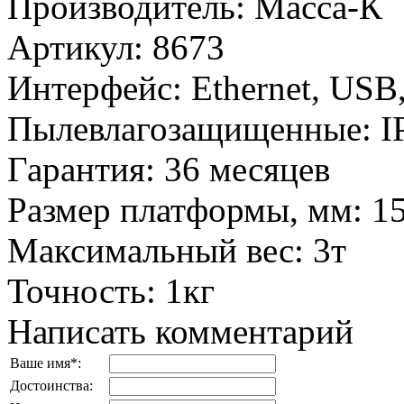
Производитель
:
Масса-К
Артикул
:
8673
Интерфейс
:
Ethernet, USB
Пылевлагозащищенные
:
I
Гарантия
:
36 месяцев
Размер платформы, мм
:
1
Максимальный вес
:
3т
Точность
:
1кг
Написать комментарий
Ваше имя
*
:
Достоинства: