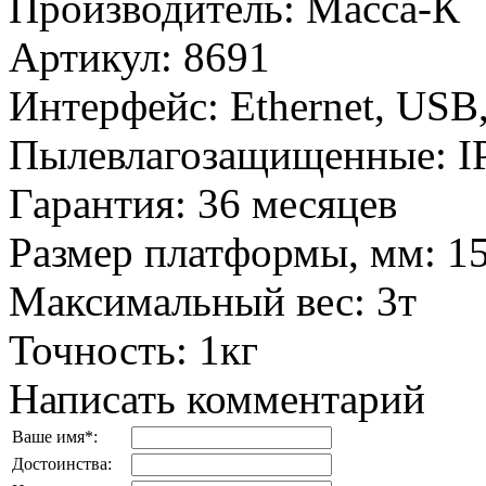
Производитель
:
Масса-К
Артикул
:
8691
Интерфейс
:
Ethernet, USB
Пылевлагозащищенные
:
I
Гарантия
:
36 месяцев
Размер платформы, мм
:
1
Максимальный вес
:
3т
Точность
:
1кг
Написать комментарий
Ваше имя
*
:
Достоинства: