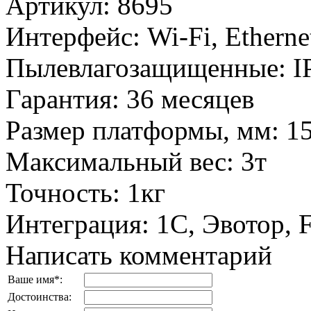
Артикул
:
8695
Интерфейс
:
Wi-Fi, Ethern
Пылевлагозащищенные
:
I
Гарантия
:
36 месяцев
Размер платформы, мм
:
1
Максимальный вес
:
3т
Точность
:
1кг
Интеграция
:
1С, Эвотор,
Написать комментарий
Ваше имя
*
:
Достоинства: