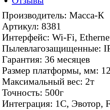
Отзывы
Производитель
:
Масса-К
Артикул
:
8381
Интерфейс
:
Wi-Fi, Ethern
Пылевлагозащищенные
:
I
Гарантия
:
36 месяцев
Размер платформы, мм
:
1
Максимальный вес
:
2т
Точность
:
500г
Интеграция
:
1С, Эвотор,