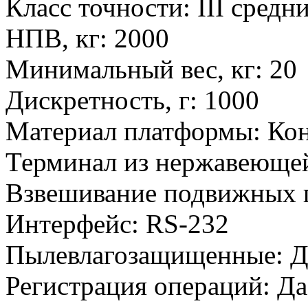
Класс точности
:
III средн
НПВ, кг
:
2000
Минимальный вес, кг
:
20
Дискретность, г
:
1000
Материал платформы
:
Кон
Терминал из нержавеющей
Взвешивание подвижных 
Интерфейс
:
RS-232
Пылевлагозащищенные
:
Д
Регистрация операций
:
Да