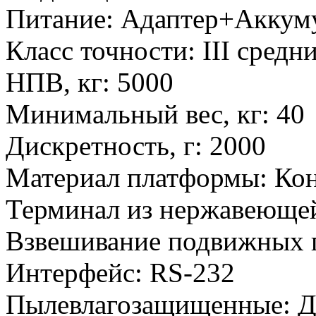
Питание
:
Адаптер+Аккум
Класс точности
:
III средн
НПВ, кг
:
5000
Минимальный вес, кг
:
40
Дискретность, г
:
2000
Материал платформы
:
Кон
Терминал из нержавеющей
Взвешивание подвижных 
Интерфейс
:
RS-232
Пылевлагозащищенные
:
Д