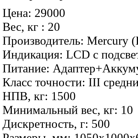
Цена
:
29000
Вес, кг
:
20
Производитель
:
Mercury 
Индикация
:
LCD с подсве
Питание
:
Адаптер+Аккум
Класс точности
:
III средн
НПВ, кг
:
1500
Минимальный вес, кг
:
10
Дискретность, г
:
500
Размеры, мм
:
1050х1000x