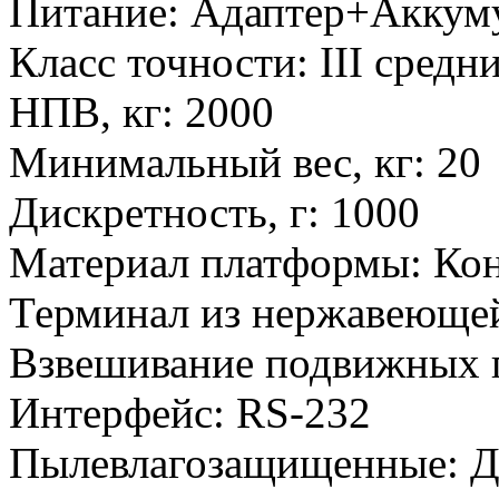
Питание
:
Адаптер+Аккум
Класс точности
:
III средн
НПВ, кг
:
2000
Минимальный вес, кг
:
20
Дискретность, г
:
1000
Материал платформы
:
Кон
Терминал из нержавеющей
Взвешивание подвижных 
Интерфейс
:
RS-232
Пылевлагозащищенные
:
Д