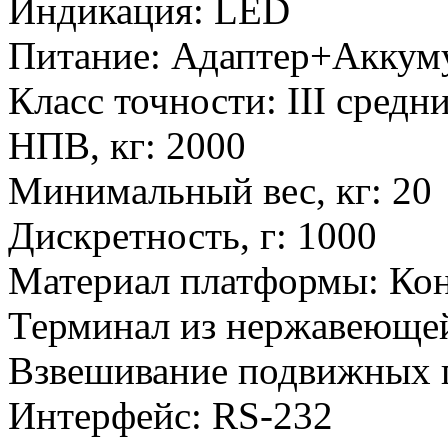
Индикация
:
LED
Питание
:
Адаптер+Аккум
Класс точности
:
III средн
НПВ, кг
:
2000
Минимальный вес, кг
:
20
Дискретность, г
:
1000
Материал платформы
:
Кон
Терминал из нержавеющей
Взвешивание подвижных 
Интерфейс
:
RS-232