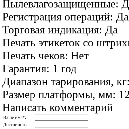
Пылевлагозащищенные
:
Д
Регистрация операций
:
Да
Торговая индикация
:
Да
Печать этикеток со штри
Печать чеков
:
Нет
Гарантия
:
1 год
Диапазон тарирования, кг
Размер платформы, мм
:
1
Написать комментарий
Ваше имя
*
:
Достоинства: