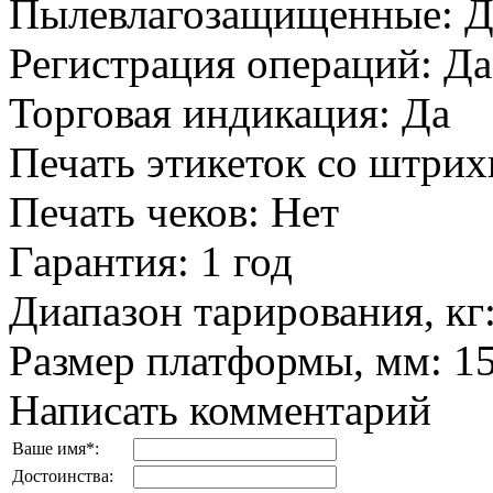
Пылевлагозащищенные
:
Д
Регистрация операций
:
Да
Торговая индикация
:
Да
Печать этикеток со штри
Печать чеков
:
Нет
Гарантия
:
1 год
Диапазон тарирования, кг
Размер платформы, мм
:
1
Написать комментарий
Ваше имя
*
:
Достоинства: