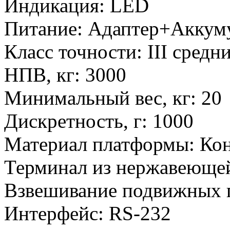
Индикация
:
LED
Питание
:
Адаптер+Аккум
Класс точности
:
III средн
НПВ, кг
:
3000
Минимальный вес, кг
:
20
Дискретность, г
:
1000
Материал платформы
:
Кон
Терминал из нержавеющей
Взвешивание подвижных 
Интерфейс
:
RS-232