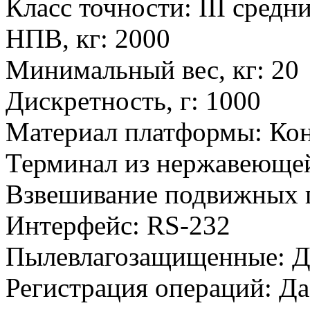
Класс точности
:
III средн
НПВ, кг
:
2000
Минимальный вес, кг
:
20
Дискретность, г
:
1000
Материал платформы
:
Кон
Терминал из нержавеющей
Взвешивание подвижных 
Интерфейс
:
RS-232
Пылевлагозащищенные
:
Д
Регистрация операций
:
Да