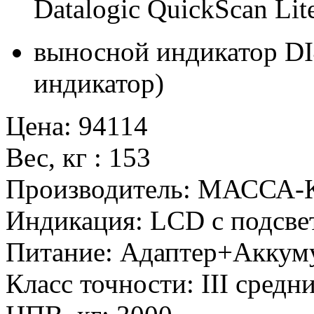
Datalogic QuickScan Li
выносной индикатор D
индикатор)
Цена
:
94114
Вес, кг
:
153
Производитель
:
МАССА-К 
Индикация
:
LCD с подсве
Питание
:
Адаптер+Аккум
Класс точности
:
III средн