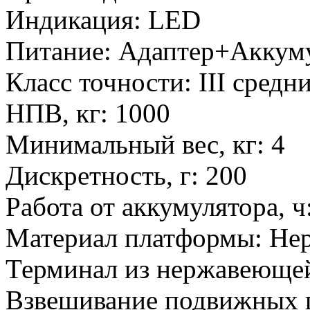
Индикация
:
LED
Питание
:
Адаптер+Аккум
Класс точности
:
III средн
НПВ, кг
:
1000
Минимальный вес, кг
:
4
Дискретность, г
:
200
Работа от аккумулятора, ч
Материал платформы
:
Не
Терминал из нержавеющей
Взвешивание подвижных 