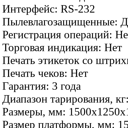
Интерфейс
:
RS-232
Пылевлагозащищенные
:
Д
Регистрация операций
:
Не
Торговая индикация
:
Нет
Печать этикеток со штри
Печать чеков
:
Нет
Гарантия
:
3 года
Диапазон тарирования, кг
Размеры, мм
:
1500x1250x
Размер платформы, мм
:
1