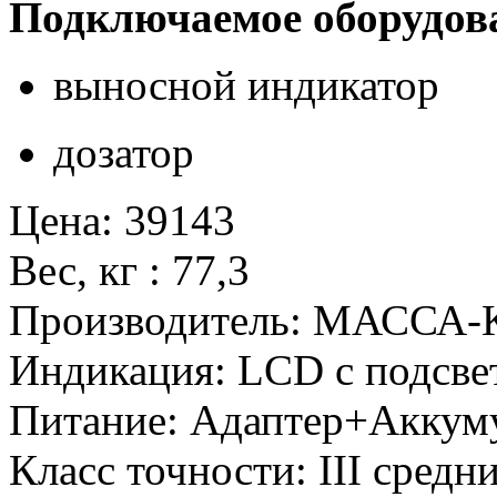
Подключаемое оборудов
выносной индикатор
дозатор
Цена
:
39143
Вес, кг
:
77,3
Производитель
:
МАССА-К 
Индикация
:
LCD с подсве
Питание
:
Адаптер+Аккум
Класс точности
:
III средн