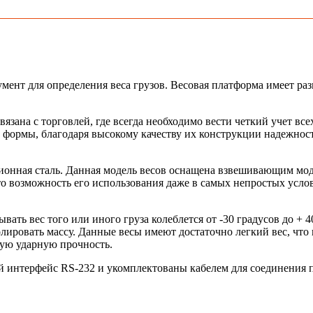
т для определения веса грузов. Весовая платформа имеет разме
язана с торговлей, где всегда необходимо вести четкий учет вс
формы, благодаря высокому качеству их конструкции надежность 
кционная сталь. Данная модель весов оснащена взвешивающим мо
то возможность его использования даже в самых непростых усло
ывать вес того или иного груза колеблется от -30 градусов до 
лировать массу. Данные весы имеют достаточно легкий вес, что
ую ударную прочность.
 интерфейс RS-232 и укомплектованы кабелем для соединения 