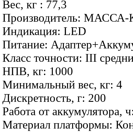
Вес, кг
:
77,3
Производитель
:
МАССА-К 
Индикация
:
LED
Питание
:
Адаптер+Аккум
Класс точности
:
III средн
НПВ, кг
:
1000
Минимальный вес, кг
:
4
Дискретность, г
:
200
Работа от аккумулятора, ч
Материал платформы
:
Кон