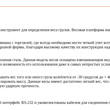
трумент для определения веса грузов. Весовая платформа имеет
язана с торговлей, где всегда необходимо вести четкий учет вс
зной формы, благодаря высокому качеству их конструкции наде
кционная сталь. Данная модель весов оснащена взвешивающим мо
то возможность его использования даже в самых непростых усло
ывать вес того или иного груза колеблется от -30 градусов до 
лировать массу. Данные весы имеют достаточно легкий вес, что
ую ударную прочность.
 интерфейс RS-232 и укомплектованы кабелем для соединения 