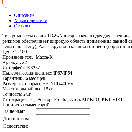
Описание
Характеристики
Отзывы
Товарные весы серии ТВ-S-А предназначены для для взвешива
режимов обеспечивает широкую область применения данной сер
вешать на стену), A2 - с круглой складной стойкой (портатив
Цена
:
12189
Производитель
:
Масса-К
Артикул
:
221
Интерфейс
:
RS232
Пылевлагозащищенные
:
IP67/IP54
Гарантия
:
36 месяцев
Размер платформы, мм
:
510x400мм
Максимальный вес
:
15кг
Точность
:
2/5г
Интеграция
:
1С, Эвотор, Frontol, Атол, МИКРО, ККТ VIKI
Написать комментарий
Ваше имя
*
:
Достоинства:
Недостатки: