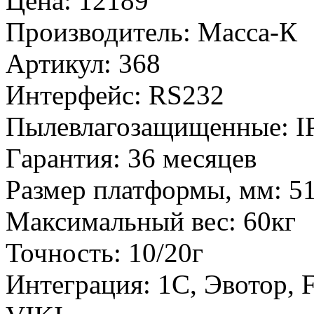
Цена
:
12189
Производитель
:
Масса-К
Артикул
:
368
Интерфейс
:
RS232
Пылевлагозащищенные
:
I
Гарантия
:
36 месяцев
Размер платформы, мм
:
5
Максимальный вес
:
60кг
Точность
:
10/20г
Интеграция
:
1С, Эвотор, 