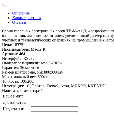
Описание
Характеристики
Отзывы
Серия товарных электронных весов ТВ-М-А1(3) - разработка о
взвешивания; автономное питания; увеличннный размер платф
учетных и технологических операциях на промышленных и то
Цена
:
18375
Производитель
:
Масса-К
Артикул
:
464
Интерфейс
:
RS232
Пылевлагозащищенные
:
IP67/IP54
Гарантия
:
36 месяцев
Размер платформы, мм
:
800х600мм
Максимальный вес
:
600кг
Точность
:
100/200г
Интеграция
:
1С, Эвотор, Frontol, Атол, МИКРО, ККТ VIKI
Написать комментарий
Ваше имя
*
:
Достоинства:
Недостатки: