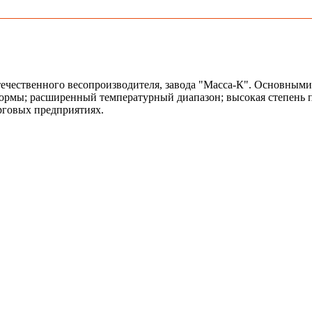
течественного весопроизводителя, завода "Масса-К". Основным
ормы; расширенный температурный диапазон; высокая степень 
рговых предприятиях.