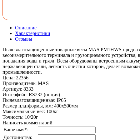
Описание
Характеристики
Отзывы
Пылевлагозащищенные товарные весы MAS PM1HWS предназначен
весоизмерительного терминала и грузоприемного устройства, 
попадания воды и грязи. Весы оборудованы встроенным аккумул
нержавеющей стали, легкость очистки которой, делает возм
промышленности.
Цена
:
22356
Производитель
:
MAS
Артикул
:
8333
Интерфейс
:
RS232 (опция)
Пылевлагозащищенные
:
IP65
Размер платформы, мм
:
400x500мм
Максимальный вес
:
100кг
Точность
:
10/20г
Написать комментарий
Ваше имя
*
:
Достоинства: