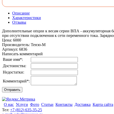
Описание
Характеристики
Отзывы
Дополнительные опции к весам серии ВПА - аккумуляторная ба
при отсутствии подключения к сети переменного тока. Зарядно
Цена
:
6000
Производитель
:
Тензо-М
Артикул
:
6836
Написать комментарий
Ваше имя
*
:
Достоинства:
Недостатки:
Комментарий
*
:
О нас
Услуги
Фото
Статьи
Контакты
Доставка
Карта сайта
Тел:
+7 (812) 635-35-25